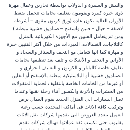
والنيش و السفرة و الدولاب بواسطة نجارين وعمال مهرة
ذوى خبرة كبيرة ويقومون بتغليفه بخامات تتحمل ضغط
الأوزان العالية تكون عادة (ورق كرتون مقوى – أشرطة
لاصقة – حبال – فلين واسفنج – صناديق خشبية مبطنة )
ومن ثم يتعامل الفنيين مع الأجهزة الكهربائية بالمنزل
كالثلاجات، الغسالات، المبردات من خلال أكثر الفنيين خبرة
و مهارة كما انها تتعامل مع النجف والستائر والسجاد و
الأواني و التحف و الأنتيكات و تلف بعد تنظيفها بخامات
تغليف خاصة كالبابلز و الكرتون و التغليف الحراري و
الصناديق خشبية أو البلاستيكية مبطنة بالإسفنج أو الفلين
أو غيرها من الخامات الخاصة بالتغليف لحماية المنقولات
من الحشرات والأتربة والكسور أثناء رحلة نقلها وعندما
تصل السيارات الى المنزل الجديد يقوم العمال برص
وتركيب كافة الاثاث فى أماكنه المحددة حسب رغبة
العميل تتعدد العروض التى تقدمها شركات نقل الاثاث
بقليوب حتي تكسب ثقة عملائها فهناك شركات تقدم