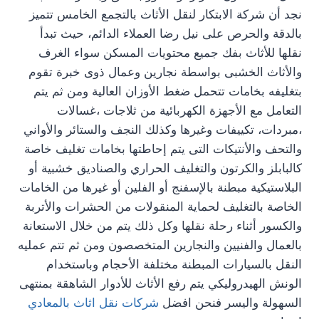
نجد أن شركة الابتكار لنقل الأثاث بالتجمع الخامس تتميز
بالدقة والحرص على نيل رضا العملاء الدائم، حيث تبدأ
نقلها للأثاث بفك جميع محتويات المسكن سواء الغرف
والأثاث الخشبى بواسطة نجارين وعمال ذوى خبرة تقوم
بتغليفه بخامات تتحمل ضغط الأوزان العالية ومن ثم يتم
التعامل مع الأجهزة الكهربائية من ثلاجات ،غسالات
،مبردات، تكييفات وغيرها وكذلك النجف والستائر والأواني
والتحف والأنتيكات التى يتم إحاطتها بخامات تغليف خاصة
كالبابلز والكرتون والتغليف الحراري والصناديق خشبية أو
البلاستيكية مبطنة بالإسفنج أو الفلين أو غيرها من الخامات
الخاصة بالتغليف لحماية المنقولات من الحشرات والأتربة
والكسور أثناء رحلة نقلها وكل ذلك يتم من خلال الاستعانة
بالعمال والفنيين والنجارين المتخصصون ومن ثم تتم عمليه
النقل بالسيارات المبطنة مختلفة الأحجام وباستخدام
الونش الهيدروليكي يتم رفع الأثاث للأدوار الشاهقة بمنتهى
السهولة واليسر فنحن افضل
شركات نقل اثاث بالمعادي