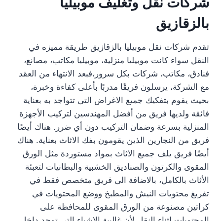
شركات نقل وتغليف موبيليا
بالزقازيق
تقدم شركات نقل موبيليا بالزقازيق طريقة مميزه في
النقل سواء كانت موبيليا منزلية، موبيليا مكاتب، مصانع،
فنادق، مكاتب، شركات بكل سرور،فبعد الانتهاء من العقد
مع الشركة، يرسلون فريقًا مدربًا بأعلى كفاءة وخبرة،
بحيث يقوم بتفكيك جميع الاغراض التى تتواجد به بعناية
فائقة ولديها فريق من أفضل المهندسين لتركيب الأجهزة
المنزلية بسرعة وضمان التركيب دون أي ضرر. هناك أيضًا
فريق من النجارين الذين يقومون بفك الاثاث بعناية. هناك
أيضًا فريق يلف جميع الاثاث بمواد مستوردة مثل الورق
المقوى والكرتون والصناديق الخشبية والبطانيات لتعبئة
الأثاث بالكامل، بالاضافة الى فريق متخصص فقط في
تفريغ محتويات النيش والمطبخ ووضع المحتويات في
كراتين مصنوعة من الورق المقوى للمحافظة على
المحتويات اثناء النقل لأن غالبية الاشياء التى توجد داخل